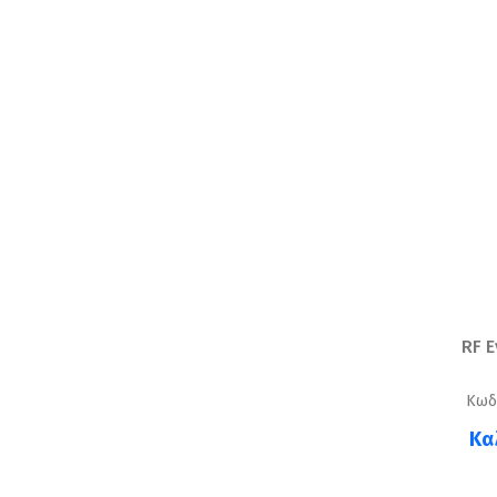
RF 
Κωδ
Κα