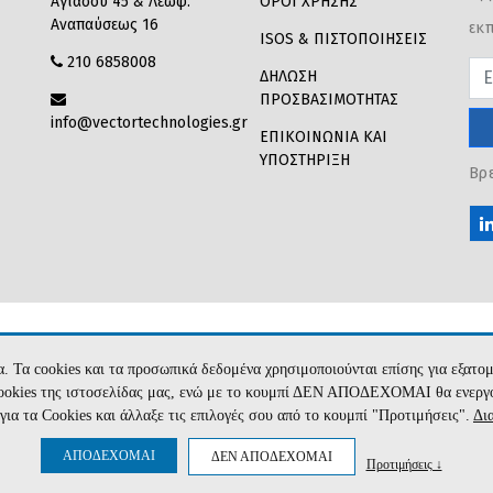
Αγιάσου 45 & Λεωφ.
ΟΡΟΙ ΧΡΗΣΗΣ
Αναπαύσεως 16
εκπ
ISOS & ΠΙΣΤΟΠΟΙΗΣΕΙΣ
210 6858008
Pas
ΔΗΛΩΣΗ
ΠΡΟΣΒΑΣΙΜΟΤΗΤΑΣ
info@vectortechnologies.gr
ΕΠΙΚΟΙΝΩΝΙΑ ΚΑΙ
ΥΠΟΣΤΗΡΙΞΗ
Βρε
 Center
ία. Τα cookies και τα προσωπικά δεδομένα χρησιμοποιούνται επίσης για εξατ
es της ιστοσελίδας μας, ενώ με το κουμπί ΔΕΝ ΑΠΟΔΕΧΟΜΑΙ θα ενεργοποιη
ια τα Cookies και άλλαξε τις επιλογές σου από το κουμπί "Προτιμήσεις".
Δι
ΑΠΟΔΕΧΟΜΑΙ
ΔΕΝ ΑΠΟΔΕΧΟΜΑΙ
Προτιμήσεις ↓