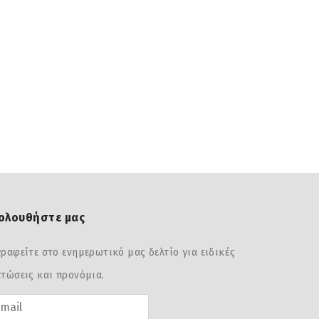
ολουθήστε μας
ραφείτε στο ενημερωτικό μας δελτίο για ειδικές
τώσεις και προνόμια.
sword