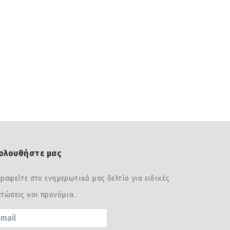
ολουθήστε μας
ραφείτε στο ενημερωτικό μας δελτίο για ειδικές
τώσεις και προνόμια.
sword