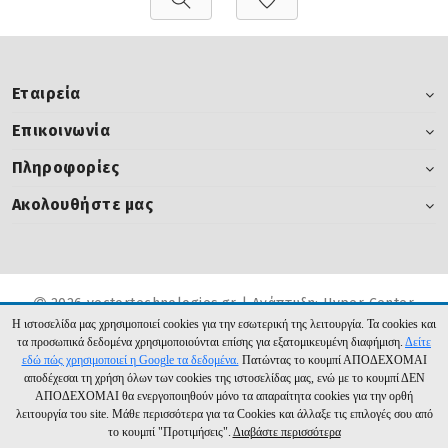
Εταιρεία
Επικοινωνία
Πληροφορίες
Ακολουθήστε μας
2026 vectortechnologies.gr | Ανάπτυξη:
Hyper Center
Η ιστοσελίδα μας χρησιμοποιεί cookies για την εσωτερική της λειτουργία. Τα cookies και
τα προσωπικά δεδομένα χρησιμοποιούνται επίσης για εξατομικευμένη διαφήμιση.
Δείτε
εδώ πώς χρησιμοποιεί η Google τα δεδομένα.
Πατώντας το κουμπί ΑΠΟΔΕΧΟΜΑΙ
αποδέχεσαι τη χρήση όλων των cookies της ιστοσελίδας μας, ενώ με το κουμπί ΔΕΝ
ΑΠΟΔΕΧΟΜΑΙ θα ενεργοποιηθούν μόνο τα απαραίτητα cookies για την ορθή
λειτουργία του site. Μάθε περισσότερα για τα Cookies και άλλαξε τις επιλογές σου από
το κουμπί "Προτιμήσεις".
Διαβάστε περισσότερα